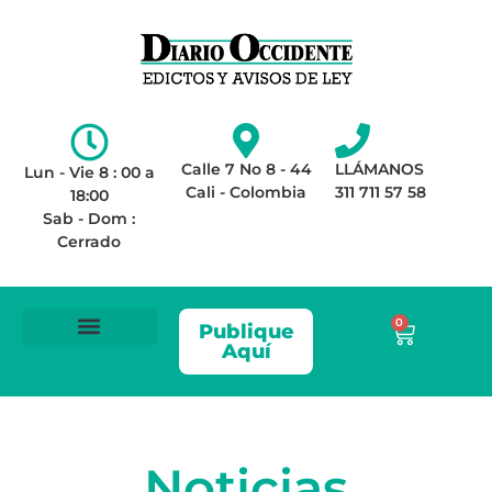
Calle 7 No 8 - 44
LLÁMANOS
Lun - Vie 8 : 00 a
Cali - Colombia
311 711 57 58
18:00
Sab - Dom :
Cerrado
0
Publique
Aquí
ÁREA LEGAL
AVISOS DE LEY
Noticias