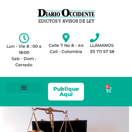
Calle 7 No 8 - 44
LLÁMANOS
Lun - Vie 8 : 00 a
Cali - Colombia
311 711 57 58
18:00
Sab - Dom :
Cerrado
0
Publique
Aquí
ÁREA LEGAL
AVISOS DE LEY