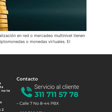
lización en red o mercadeo multinivel tienen
criptomonedas o monedas virtuales. El
Contacto
a
ta
 no te
 o
– Calle 7 No 8-44 PBX
s 2