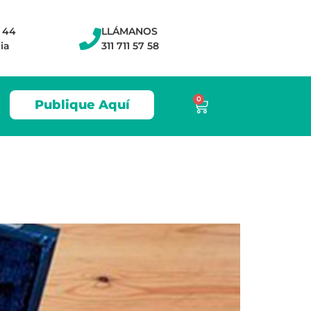
- 44
LLÁMANOS
ia
311 711 57 58
0
Publique Aquí