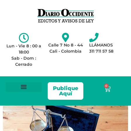
Calle 7 No 8 - 44
LLÁMANOS
Lun - Vie 8 : 00 a
Cali - Colombia
311 711 57 58
18:00
Sab - Dom :
Cerrado
0
Publique
Aquí
ÁREA LEGAL
AVISOS DE LEY