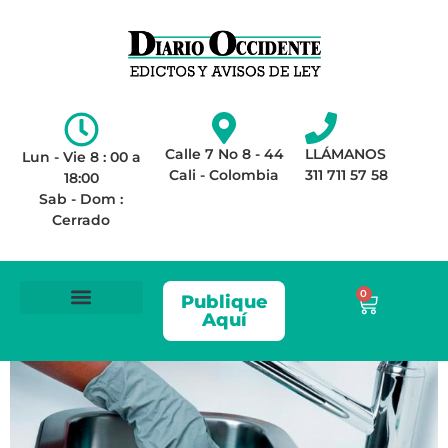
Calle 7 No 8 - 44
LLÁMANOS
Lun - Vie 8 : 00 a
Cali - Colombia
311 711 57 58
18:00
Sab - Dom :
Cerrado
0
Publique
Aquí
ÁREA LEGAL
AVISOS DE LEY