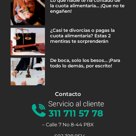
Lo que nadie te ha contado de
la cuota alimentaria… ¡Que no te
engañen!
¿Casi te divorcias o pagas la
cuota alimentaria? Estas 2
mentiras te sorprenderán
De boca, solo los besos… ¡Para
todo lo demás, por escrito!
Contacto
– Calle 7 No 8-44 PBX