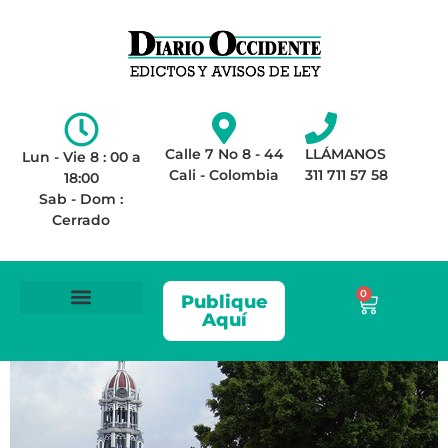
Calle 7 No 8 - 44
LLÁMANOS
Lun - Vie 8 : 00 a
Cali - Colombia
311 711 57 58
18:00
Sab - Dom :
Cerrado
0
Publique
Aquí
ÁREA LEGAL
AVISOS DE LEY