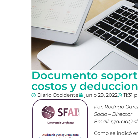
Documento soporte
costos y deduccio
Diario Occidente
junio 29, 2022
11:31 
Por: Rodrigo Gar
Socio – Director
Email: rgarcia@sf
Como se indicó en 