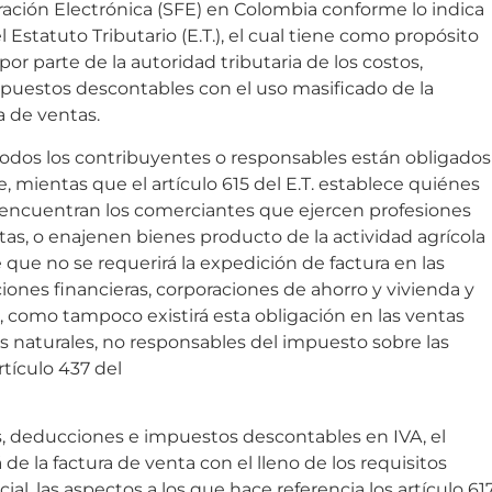
ación Electrónica (SFE) en Colombia conforme lo indica
el Estatuto Tributario (E.T.), el cual tiene como propósito
or parte de la autoridad tributaria de los costos,
uestos descontables con el uso masificado de la
a de ventas.
odos los contribuyentes o responsables están obligados
 mientas que el artículo 615 del E.T. establece quiénes
se encuentran los comerciantes que ejercen profesiones
stas, o enajenen bienes producto de la actividad agrícola
e que no se requerirá la expedición de factura en las
iones financieras, corporaciones de ahorro y vivienda y
 como tampoco existirá esta obligación en las ventas
s naturales, no responsables del impuesto sobre las
rtículo 437 del
os, deducciones e impuestos descontables en IVA, el
á de la factura de venta con el lleno de los requisitos
ial, las aspectos a los que hace referencia los artículo 61