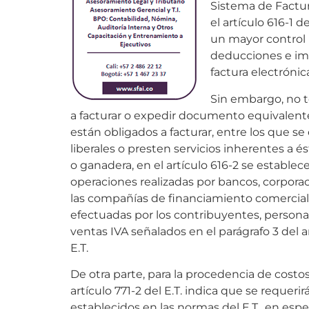
Sistema de Factur
el artículo 616-1 d
un mayor control p
deducciones e imp
factura electrónic
Sin embargo, no t
a facturar o expedir documento equivalente,
están obligados a facturar, entre los que 
liberales o presten servicios inherentes a é
o ganadera, en el artículo 616-2 se establec
operaciones realizadas por bancos, corporac
las compañías de financiamiento comercial,
efectuadas por los contribuyentes, persona
ventas IVA señalados en el parágrafo 3 del a
E.T.
De otra parte, para la procedencia de cost
artículo 771-2 del E.T. indica que se requerir
establecidos en las normas del E.T., en espec