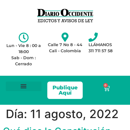
Calle 7 No 8 - 44
LLÁMANOS
Lun - Vie 8 : 00 a
Cali - Colombia
311 711 57 58
18:00
Sab - Dom :
Cerrado
0
Publique
Aquí
ÁREA LEGAL
AVISOS DE LEY
Día:
11 agosto, 2022