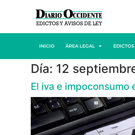
INICIO
ÁREA LEGAL
EDICTOS
Día:
12 septiembr
El iva e impoconsumo en