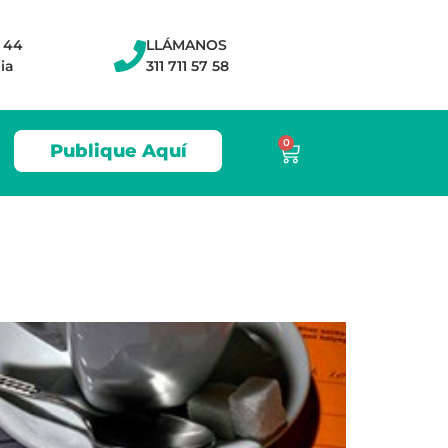
- 44
LLÁMANOS
ia
311 711 57 58
0
Publique Aquí