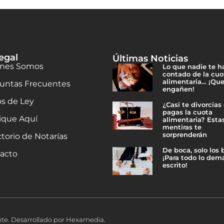
egal
Últimas Noticias
nes Somos
Lo que nadie te h
contado de la cuo
alimentaria… ¡Que
untas Frecuentes
engañen!
os de Ley
¿Casi te divorcias
pagas la cuota
ique Aquí
alimentaria? Esta
mentiras te
sorprenderán
ctorio de Notarías
De boca, solo los
acto
¡Para todo lo demá
escrito!
nte. Desarrollado por Hexamedia.