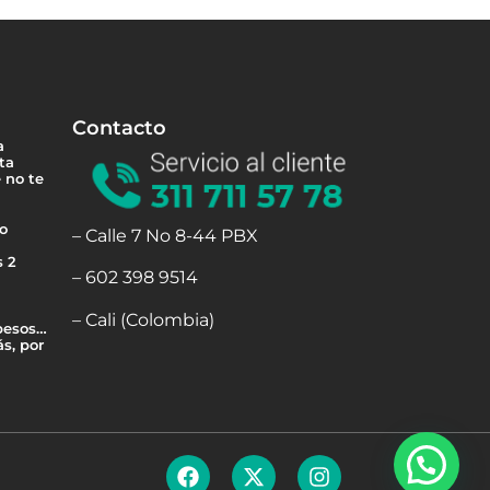
Contacto
a
ta
 no te
 o
– Calle 7 No 8-44 PBX
s 2
– 602 398 9514
– Cali (Colombia)
 besos…
s, por