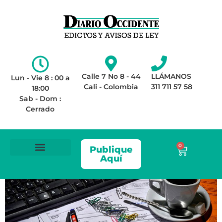
Calle 7 No 8 - 44
LLÁMANOS
Lun - Vie 8 : 00 a
Cali - Colombia
311 711 57 58
18:00
Sab - Dom :
Cerrado
0
Publique
Aquí
ÁREA LEGAL
AVISOS DE LEY