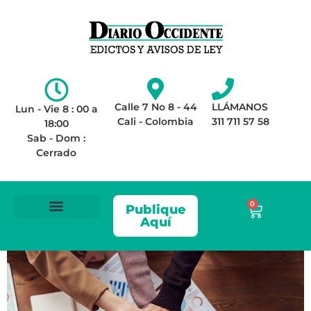
Calle 7 No 8 - 44
LLÁMANOS
Lun - Vie 8 : 00 a
Cali - Colombia
311 711 57 58
18:00
Sab - Dom :
Cerrado
0
Publique
Aquí
ÁREA LEGAL
AVISOS DE LEY