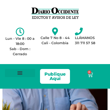
Calle 7 No 8 - 44
LLÁMANOS
Lun - Vie 8 : 00 a
Cali - Colombia
311 711 57 58
18:00
Sab - Dom :
Cerrado
0
Publique
Aquí
ÁREA LEGAL
AVISOS DE LEY