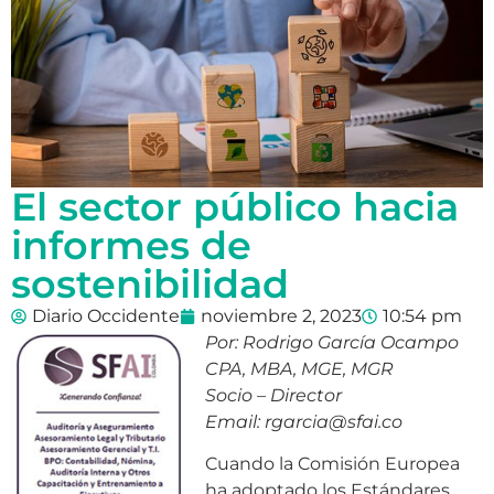
El sector público hacia
informes de
sostenibilidad
Diario Occidente
noviembre 2, 2023
10:54 pm
Por: Rodrigo García Ocampo
CPA, MBA, MGE, MGR
Socio – Director
Email: rgarcia@sfai.co
Cuando la Comisión Europea
ha adoptado los Estándares