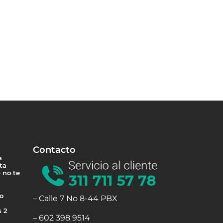
Contacto
a
ta
 no te
 o
– Calle 7 No 8-44 PBX
s 2
– 602 398 9514