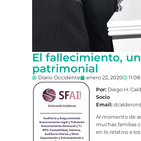
El fallecimiento, un
patrimonial
Diario Occidente
enero 22, 2020
11:0
Por:
Diego H. Cald
Socio
Email:
dcalderon@
Al momento de ade
muchas familias c
en lo relativo a los