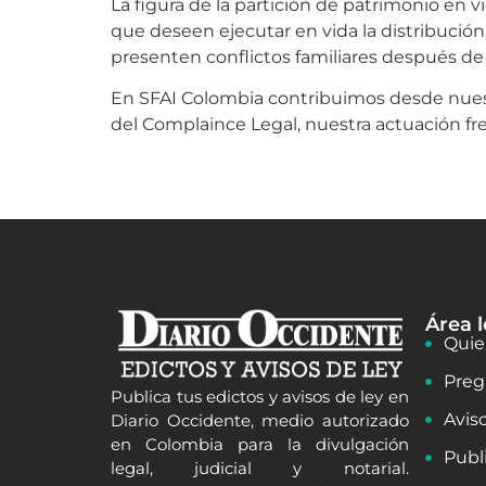
La figura de la partición de patrimonio en
que deseen ejecutar en vida la distribución
presenten conflictos familiares después de 
En SFAI Colombia contribuimos desde nuest
del Complaince Legal, nuestra actuación fre
Área l
Quie
Preg
Publica tus edictos y avisos de ley en
Avis
Diario Occidente, medio autorizado
en Colombia para la divulgación
Publ
legal, judicial y notarial.