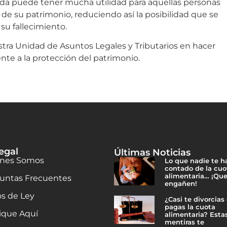
 vida puede tener mucha utilidad para aquellas personas
 de su patrimonio, reduciendo así la posibilidad que se
su fallecimiento.
ra Unidad de Asuntos Legales y Tributarios en hacer
nte a la protección del patrimonio.
egal
Últimas Noticias
nes Somos
Lo que nadie te h
contado de la cuo
alimentaria… ¡Que
untas Frecuentes
engañen!
os de Ley
¿Casi te divorcias
pagas la cuota
ique Aquí
alimentaria? Esta
mentiras te