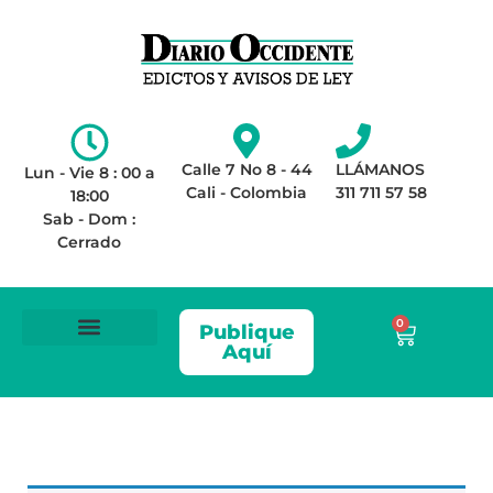
Calle 7 No 8 - 44
LLÁMANOS
Lun - Vie 8 : 00 a
Cali - Colombia
311 711 57 58
18:00
Sab - Dom :
Cerrado
0
Publique
Aquí
ÁREA LEGAL
AVISOS DE LEY