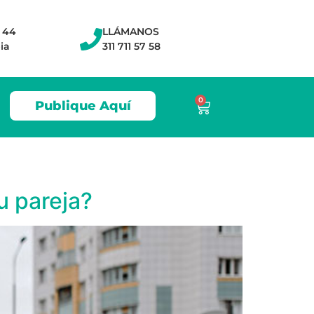
- 44
LLÁMANOS
ia
311 711 57 58
0
Publique Aquí
u pareja?