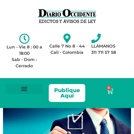
Calle 7 No 8 - 44
LLÁMANOS
Lun - Vie 8 : 00 a
Cali - Colombia
311 711 57 58
18:00
Sab - Dom :
Cerrado
0
Publique
Aquí
ÁREA LEGAL
AVISOS DE LEY