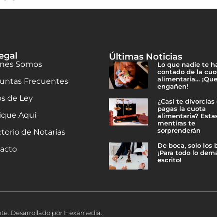
egal
Últimas Noticias
nes Somos
Lo que nadie te h
contado de la cuo
alimentaria… ¡Que
untas Frecuentes
engañen!
os de Ley
¿Casi te divorcias
pagas la cuota
ique Aquí
alimentaria? Esta
mentiras te
sorprenderán
ctorio de Notarías
De boca, solo los
acto
¡Para todo lo demá
escrito!
nte. Desarrollado por Hexamedia.