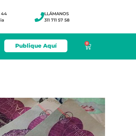
- 44
LLÁMANOS
ia
311 711 57 58
0
Publique Aquí