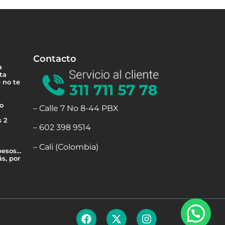
Contacto
a
ta
 no te
 o
– Calle 7 No 8-44 PBX
s 2
– 602 398 9514
– Cali (Colombia)
 besos…
s, por