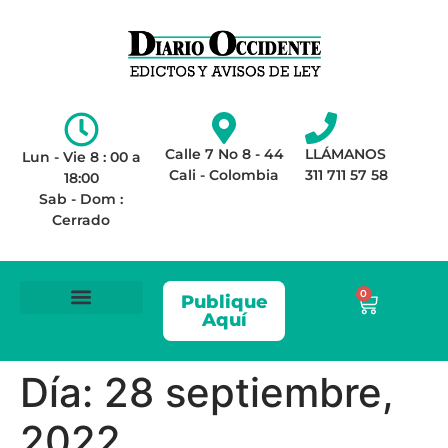
Calle 7 No 8 - 44
LLÁMANOS
Lun - Vie 8 : 00 a
Cali - Colombia
311 711 57 58
18:00
Sab - Dom :
Cerrado
0
Publique
Aquí
ÁREA LEGAL
AVISOS DE LEY
Día:
28 septiembre,
2022