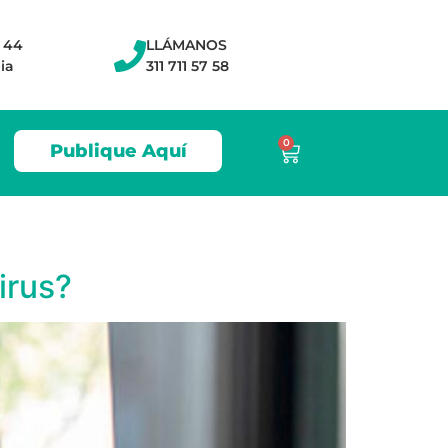
- 44
LLÁMANOS
ia
311 711 57 58
0
Publique Aquí
irus?