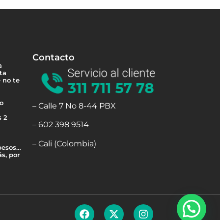
Contacto
a
ta
 no te
 o
– Calle 7 No 8-44 PBX
s 2
– 602 398 9514
– Cali (Colombia)
 besos…
s, por