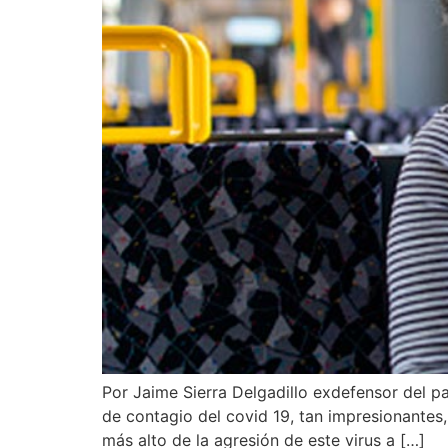
Por Jaime Sierra Delgadillo exdefensor del p
de contagio del covid 19, tan impresionantes,
más alto de la agresión de este virus a […]