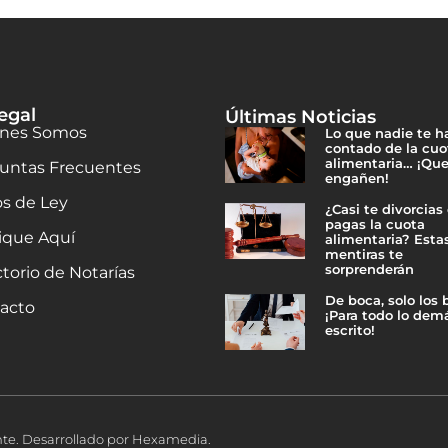
egal
Últimas Noticias
nes Somos
Lo que nadie te h
contado de la cuo
alimentaria… ¡Que
untas Frecuentes
engañen!
os de Ley
¿Casi te divorcias
pagas la cuota
ique Aquí
alimentaria? Esta
mentiras te
sorprenderán
ctorio de Notarías
De boca, solo los
acto
¡Para todo lo demá
escrito!
nte. Desarrollado por Hexamedia.