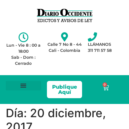
Calle 7 No 8 - 44
LLÁMANOS
Lun - Vie 8 : 00 a
Cali - Colombia
311 711 57 58
18:00
Sab - Dom :
Cerrado
0
Publique
Aquí
ÁREA LEGAL
AVISOS DE LEY
Día:
20 diciembre,
2017